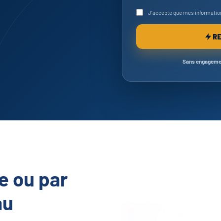
J'accepte que mes information
RE
Sans engagement
e ou par
au