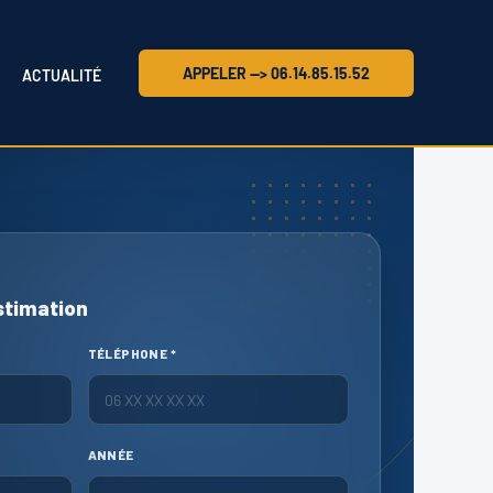
APPELER --> 06.14.85.15.52
ACTUALITÉ
stimation
TÉLÉPHONE *
ANNÉE