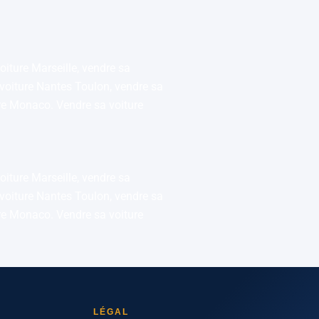
oiture Marseille, vendre sa
 voiture Nantes Toulon, vendre sa
ure Monaco. Vendre sa voiture
oiture Marseille, vendre sa
 voiture Nantes Toulon, vendre sa
ure Monaco. Vendre sa voiture
LÉGAL