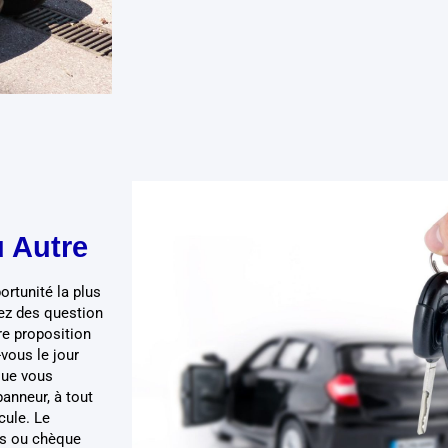
 Autre
ortunité la plus
vez des question
re proposition
-vous le jour
que vous
panneur, à tout
cule. Le
es ou chèque