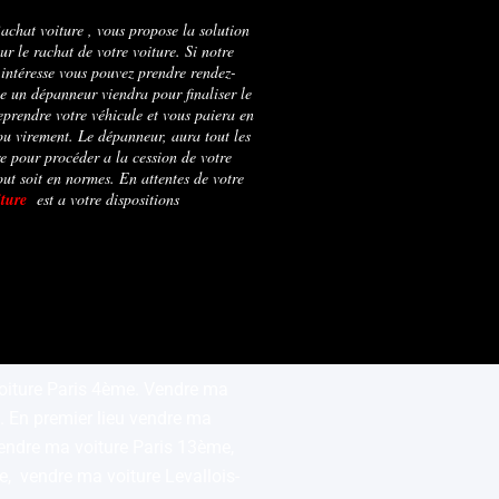
achat voiture , vous propose la solution
ur le rachat de votre voiture. Si notre
 intéresse vous pouvez prendre rendez-
e un dépanneur viendra pour finaliser le
eprendre votre véhicule et vous paiera en
ou virement. Le dépanneur, aura tout les
e pour procéder a la cession de votre
out soit en normes. En attentes de votre
iture
est a votre dispositions
voiture Paris 4ème. Vendre ma
. En premier lieu vendre ma
vendre ma voiture Paris 13ème,
, vendre ma voiture Levallois-