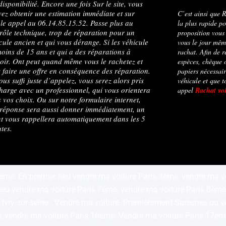
disponibilité. Encore une fois Sur le site, vous
ez obtenir une estimation immédiate et sur
C’est ainsi que R
le appel au 06.14.85.15.52. Passe plus au
la plus rapide po
rôle technique, trop de réparation pour un
proposition vous
cule ancien et qui vous dérange. Si les véhicule
vous le jour mêm
oins de 15 ans et qui a des réparations à
rachat. Afin de r
oir. Ont peut quand même vous le rachetez et
espèces, chèque 
 faire une offre en conséquence des réparation.
papiers nécessair
vous suffi juste d’appelez, vous serez alors pris
véhicule et que t
harge avec un professionnel, qui vous orientera
appel
Rachat vo
 vos choix. Ou sur notre formulaire internet,
réponse sera aussi donner immédiatement, un
t vous rappellera automatiquement dans les 5
tes.
2ème. En premier lieu vendre ma voiture Paris 3ème, vendre ma 
lieu vendre ma voiture Paris 7ème, vendre ma voiture Paris 8ème
re Ivry-sur-seine. Vendre ma voiture. Premièrement Suresnes ou 
, vendre ma voiture Paris 16ème. Vendre ma voiture Paris 17ème