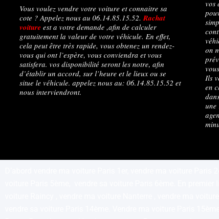
vos 
Vous voulez vendre votre voiture et connaitre sa
pouv
cote ? Appelez nous au 06.14.85.15.52.
Rachat
simp
voiture
est a votre demande ,afin de calculer
cont
gratuitement la valeur de votre véhicule. En effet,
véhi
cela peut être très rapide, vous obtenez un rendez-
on m
vous qui ont l’espère, vous conviendra et vous
prév
satisfera. vos disponibilité seront les notre, afin
vous
d’établir un accord, sur l’heure et le lieux ou se
Ils 
situe le véhicule. appelez nous au: 06.14.85.15.52 et
en c
nous interviendront.
dans
une 
agen
minu
D’abord vendre ma voiture Paris 1er, vendre ma voiture Paris 
voiture Paris 5ème, vendre sa voiture Paris 6ème. En premier 
voiture Raincy , vendre ma voiture Nanterre , vendre ma voitu
vendre sa voiture Paris 14ème. Vendre ma voiture Paris 15ème